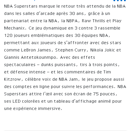
NBA Superstars marque le retour très attendu de la NBA
dans les salles d’arcade après 30 ans, grâce à un
partenariat entre la NBA, la NBPA, Raw Thrills et Play
Mechanix. Ce jeu dynamique en 3 contre 3 rassemble
120 joueurs emblématiques des 30 équipes NBA,
permettant aux joueurs de s'affronter avec des stars
comme LeBron James, Stephen Curry, Nikola Jokic et
Giannis Antetokounmpo. Avec des effets
spectaculaires – dunks puissants, tirs à trois points,
et défense intense – et les commentaires de Tim
Kitzrow, célèbre voix de NBA Jam, le jeu propose aussi
des comptes en ligne pour suivre les performances. NBA
Superstars attire l’œil avec son écran de 75 pouces,
ses LED colorées et un tableau d'affichage animé pour
une expérience immersive.