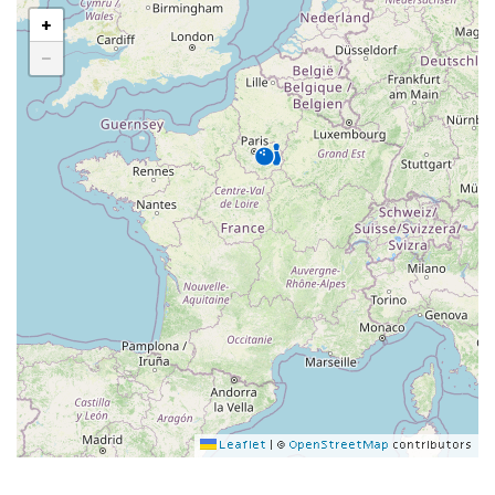
+
−
Leaflet
|
©
OpenStreetMap
contributors