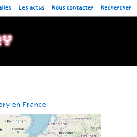
alles
Les actus
Nous contacter
Rechercher
ry
lery en France