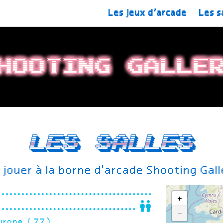
Les jeux d’arcade
Les s
hooting Galle
Les salles
jouer à la borne d'arcade Shooting Gal
+
−
’europe (77)