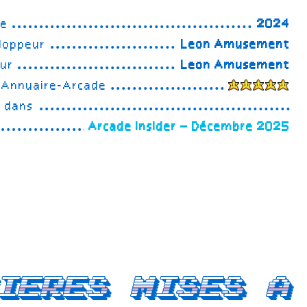
ée
2024
loppeur
Leon Amusement
eur
Leon Amusement
 Annuaire-Arcade
e dans
Arcade Insider – Décembre 2025
ieres mises a