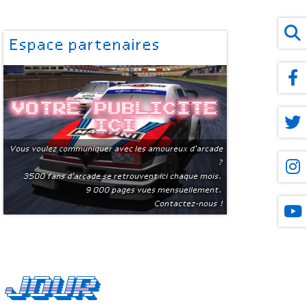
Espace partenaires
Votre publicite
ici
Vous voulez communiquer avec les amoureux d'arcade
?
3500 fans d'arcade se retrouvent ici chaque mois.
9 000 pages vues mensuellement.
Contactez-nous !
 jour