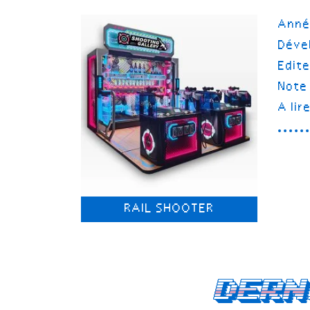
Ann
Déve
Edit
Note
A lir
RAIL SHOOTER
Dern