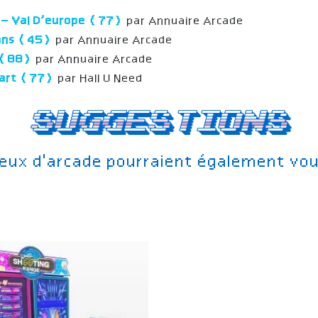
k – Val D’europe (77)
par Annuaire Arcade
éans (45)
par Annuaire Arcade
r (88)
par Annuaire Arcade
nart (77)
par Hall U Need
Suggestions
jeux d'arcade pourraient également vou