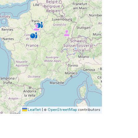
Leaflet
|
©
OpenStreetMap
contributors