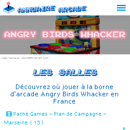
Skip
Annuaire
Arcade
to
content
Angry Birds Whacker
Crédit illustration :
SQUARESPACE-CDN.COM
Les salles
Découvrez où jouer à la borne
d'arcade Angry Birds Whacker en
France
Pathé Games – Plan de Campagne –
Marseille (13)