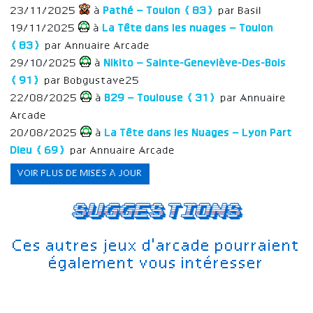
23/11/2025
à
Pathé – Toulon (83)
par Basil
19/11/2025
à
La Tête dans les nuages – Toulon
(83)
par Annuaire Arcade
29/10/2025
à
Nikito – Sainte-Geneviève-Des-Bois
(91)
par Bobgustave25
22/08/2025
à
B29 – Toulouse (31)
par Annuaire
Arcade
20/08/2025
à
La Tête dans les Nuages – Lyon Part
Dieu (69)
par Annuaire Arcade
VOIR PLUS DE MISES À JOUR
Suggestions
Ces autres jeux d'arcade pourraient
également vous intéresser