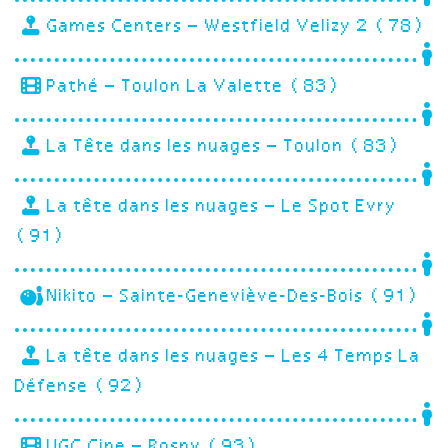
Games Centers – Westfield Velizy 2 (78)
Pathé – Toulon La Valette (83)
La Tête dans les nuages – Toulon (83)
La tête dans les nuages – Le Spot Evry
(91)
Nikito – Sainte-Geneviève-Des-Bois (91)
La tête dans les nuages – Les 4 Temps La
Défense (92)
UGC Cine – Rosny (93)