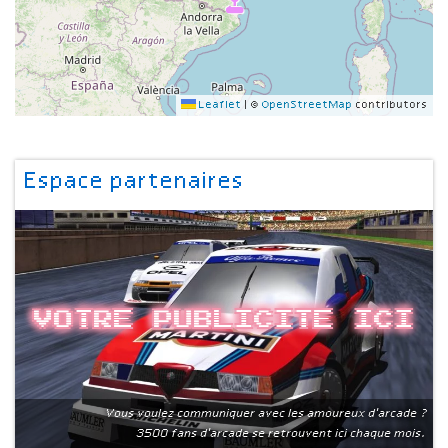
Leaflet
|
©
OpenStreetMap
contributors
Espace partenaires
Votre publicite ici
Vous voulez communiquer avec les amoureux d'arcade ?
3500 fans d'arcade se retrouvent ici chaque mois.