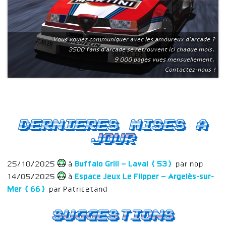
Vous voulez communiquer avec les amoureux d'arcade ?
3500 fans d'arcade se retrouvent ici chaque mois.
9 000 pages vues mensuellement.
Contactez-nous !
Dernieres mises a
jour
25/10/2025
à
Buffalo Grill – Laval (53)
par nop
14/05/2025
à
Espace Jeux Le Flipper – Argelès-sur-
Mer (66)
par Patricetand
Suggestions