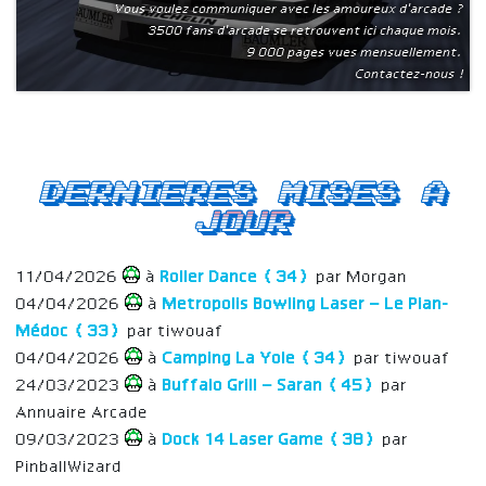
Vous voulez communiquer avec les amoureux d'arcade ?
3500 fans d'arcade se retrouvent ici chaque mois.
9 000 pages vues mensuellement.
Contactez-nous !
Dernieres mises a
jour
11/04/2026
à
Roller Dance (34)
par Morgan
04/04/2026
à
Metropolis Bowling Laser – Le Pian-
Médoc (33)
par tiwouaf
04/04/2026
à
Camping La Yole (34)
par tiwouaf
24/03/2023
à
Buffalo Grill – Saran (45)
par
Annuaire Arcade
09/03/2023
à
Dock 14 Laser Game (38)
par
PinballWizard