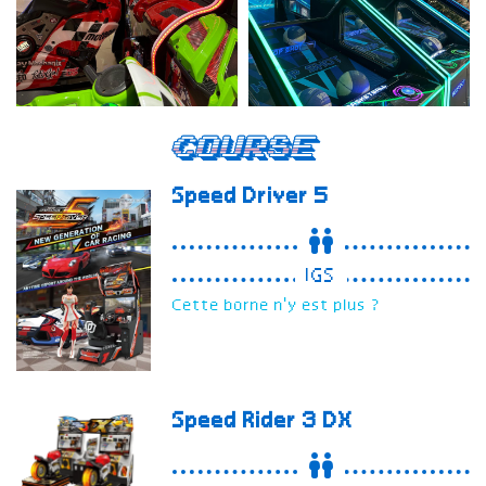
Course
Speed Driver 5
IGS
Cette borne n'y est plus ?
Speed Rider 3
DX