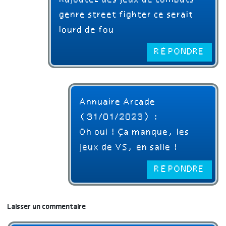
Rajoutez des jeux de combats
genre street fighter ce serait
lourd de fou
RÉPONDRE
Annuaire Arcade
(31/01/2023) :
Oh oui ! Ça manque, les
jeux de VS, en salle !
RÉPONDRE
Laisser un commentaire