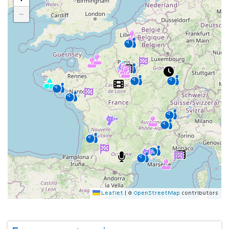
−
Leaflet
|
©
OpenStreetMap
contributors