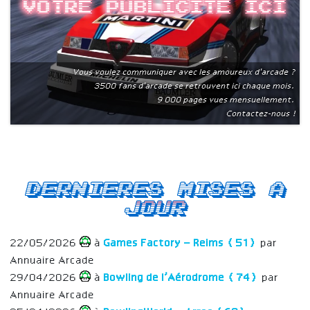
Votre publicite ici
Vous voulez communiquer avec les amoureux d'arcade ?
3500 fans d'arcade se retrouvent ici chaque mois.
9 000 pages vues mensuellement.
Contactez-nous !
Dernieres mises a
jour
22/05/2026
à
Games Factory – Reims (51)
par
Annuaire Arcade
29/04/2026
à
Bowling de l’Aérodrome (74)
par
Annuaire Arcade