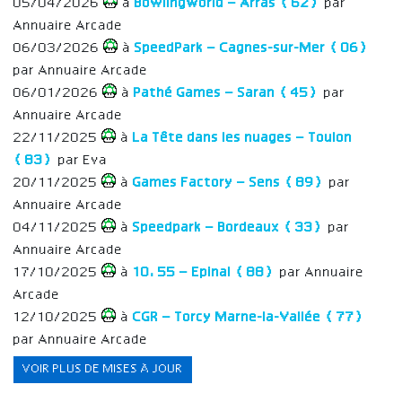
05/04/2026
à
BowlingWorld – Arras (62)
par
Annuaire Arcade
06/03/2026
à
SpeedPark – Cagnes-sur-Mer (06)
par Annuaire Arcade
06/01/2026
à
Pathé Games – Saran (45)
par
Annuaire Arcade
22/11/2025
à
La Tête dans les nuages – Toulon
(83)
par Eva
20/11/2025
à
Games Factory – Sens (89)
par
Annuaire Arcade
04/11/2025
à
Speedpark – Bordeaux (33)
par
Annuaire Arcade
17/10/2025
à
10.55 – Epinal (88)
par Annuaire
Arcade
12/10/2025
à
CGR – Torcy Marne-la-Vallée (77)
par Annuaire Arcade
VOIR PLUS DE MISES À JOUR