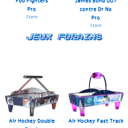
Foo Fighters
James Bond 007
Pro
contre Dr No
Stern
Pro
Stern
Jeux forains
Air Hockey Double
Air Hockey Fast Track