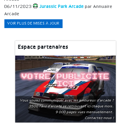
06/11/2023
Jurassic Park Arcade
par Annuaire
Arcade
VOIR PLUS DE MISES À JOUR
Espace partenaires
Votre publicite
ici
Vous voulez communiquer avec les amoureux d'arcade ?
3500 fans d'arcade se retrouvent ici chaque mois.
9 000 pages vues mensuellement.
Contactez-nous !