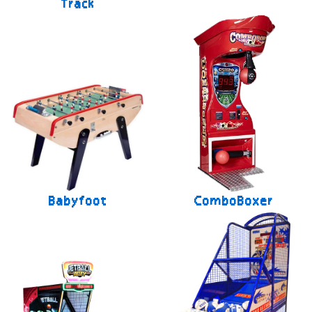
Track
Babyfoot
ComboBoxer