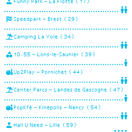
Funny Park – La Flotte (17)
Speedpark – Brest (29)
Camping La Yole (34)
10.55 – Lons-le-Saunier (39)
Up2Play – Pornichet (44)
Center Parcs – Landes de Gascogne (47)
PopKfé – Kinepolis – Nancy (54)
Hall U Need – Lille (59)