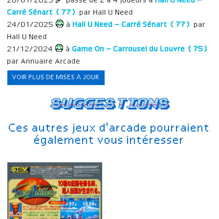
28/01/2025
passe de 2 à 4 joueurs à
Hall U Need –
Carré Sénart (77)
par Hall U Need
24/01/2025
à
Hall U Need – Carré Sénart (77)
par
Hall U Need
21/12/2024
à
Game On – Carrousel du Louvre (75)
par Annuaire Arcade
VOIR PLUS DE MISES À JOUR
Suggestions
Ces autres jeux d'arcade pourraient
également vous intéresser