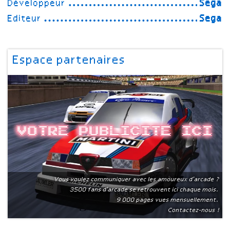
Développeur
Sega
Editeur
Sega
Espace partenaires
Votre publicite ici
Vous voulez communiquer avec les amoureux d'arcade ?
3500 fans d'arcade se retrouvent ici chaque mois.
9 000 pages vues mensuellement.
Contactez-nous !