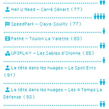
Hall U Need – Carré Sénart (77)
SpeedPark – Claye-Souilly (77)
Pathé – Toulon La Valette (83)
UP2PLAY – Les Sables d’Olonne (85)
La tête dans les nuages – Le Spot Evry
(91)
La tête dans les nuages – Les 4 Temps La
Défense (92)