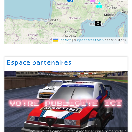
Leaflet
|
©
OpenStreetMap
contributors
Espace partenaires
Votre publicite ici
Vous voulez communiquer avec les amoureux d'arcade ?