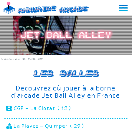
Skip
Annuaire
Arcade
to
content
Jet Ball Alley
Crédit illustration :
FESTI-MARKET.COM
Les salles
Découvrez où jouer à la borne
d'arcade Jet Ball Alley en France
CGR – La Ciotat (13)
La Playce – Quimper (29)