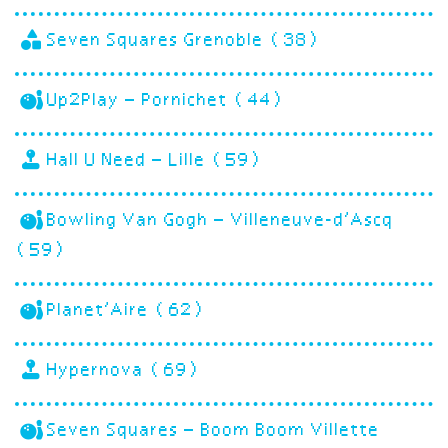
Seven Squares Grenoble (38)
Up2Play – Pornichet (44)
Hall U Need – Lille (59)
Bowling Van Gogh – Villeneuve-d’Ascq
(59)
Planet’Aire (62)
Hypernova (69)
Seven Squares – Boom Boom Villette