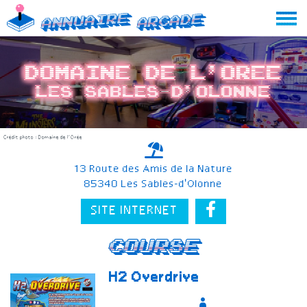
Skip
Annuaire
Arcade
to
content
Domaine de l’Oree
Les Sables-d'Olonne
Crédit photo : Domaine de l’Orée
13 Route des Amis de la Nature
85340 Les Sables-d'Olonne
SITE INTERNET
Course
H2 Overdrive