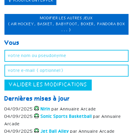
AJOUTER UN FLIPPER
MODIFIER LES AUTRES JEUX
(AIR HOCKEY, BASKET, BABYFOOT, BOXER, PANDORA BOX
...)
Vous
VALIDER LES MODIFICATIONS
Dernières mises à jour
04/09/2025
Nirin
par Annuaire Arcade
04/09/2025
Sonic Sports Basketball
par Annuaire
Arcade
04/09/2025
Jet Ball Alley
par Annuaire Arcade