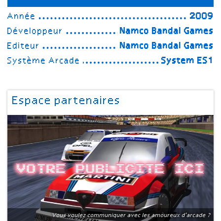
Année
2009
Développeur
Namco Bandai Games
Editeur
Namco Bandai Games
Système Arcade
System ES1
Espace partenaires
Votre publicite ici
Vous voulez communiquer avec les amoureux d'arcade ?