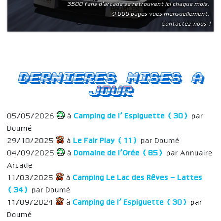
3500 fans d'arcade se retrouvent ici chaque mois.
9 000 pages vues mensuellement.
Contactez-nous !
Dernieres mises a
jour
05/05/2026
à
Camping de l’ Espiguette (30)
par
Doumé
29/10/2025
à
Le Fair Play (11)
par Doumé
04/09/2025
à
Domaine de l’Orée (85)
par Annuaire
Arcade
11/03/2025
à
Camping Le Lac des Rêves – Lattes
(34)
par Doumé
11/09/2024
à
Camping de l’ Espiguette (30)
par
Doumé