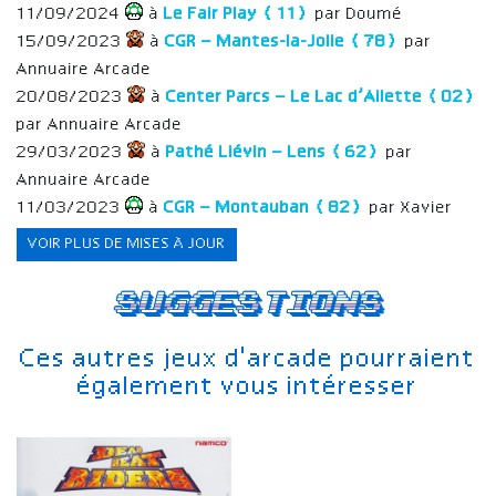
11/09/2024
à
Le Fair Play (11)
par Doumé
15/09/2023
à
CGR – Mantes-la-Jolie (78)
par
Annuaire Arcade
20/08/2023
à
Center Parcs – Le Lac d’Ailette (02)
par Annuaire Arcade
29/03/2023
à
Pathé Liévin – Lens (62)
par
Annuaire Arcade
11/03/2023
à
CGR – Montauban (82)
par Xavier
VOIR PLUS DE MISES À JOUR
Suggestions
Ces autres jeux d'arcade pourraient
également vous intéresser