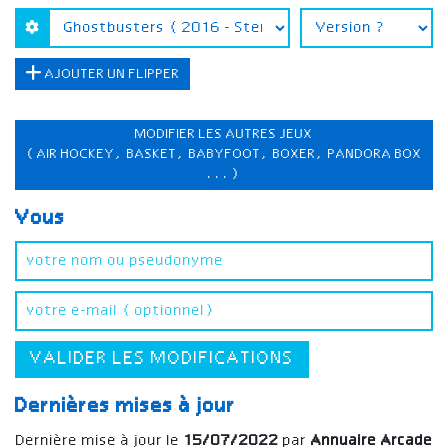
AJOUTER UN FLIPPER
MODIFIER LES AUTRES JEUX
(AIR HOCKEY, BASKET, BABYFOOT, BOXER, PANDORA BOX
...)
Vous
VALIDER LES MODIFICATIONS
Dernières mises à jour
Dernière mise à jour le
15/07/2022
par
Annuaire Arcade