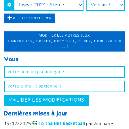
AJOUTER UN FLIPPER
MODIFIER LES AUTRES JEUX
(AIR HOCKEY, BASKET, BABYFOOT, BOXER, PANDORA BOX
...)
Vous
VALIDER LES MODIFICATIONS
Dernières mises à jour
19/12/2025
To Tha Net Basketball
par Annuaire