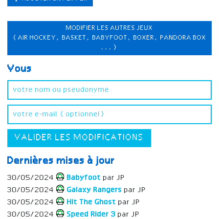
MODIFIER LES AUTRES JEUX
(AIR HOCKEY, BASKET, BABYFOOT, BOXER, PANDORA BOX
...)
Vous
VALIDER LES MODIFICATIONS
Dernières mises à jour
30/05/2024
Babyfoot
par JP
30/05/2024
Galaxy Rangers
par JP
30/05/2024
Hit The Ghost
par JP
30/05/2024
Speed Rider 3
par JP