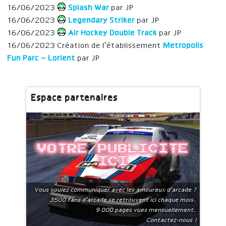
16/06/2023
Splash War
par JP
16/06/2023
Legendary Striker
par JP
16/06/2023
Air Hockey Double Track
par JP
16/06/2023 Création de l'établissement
Metropolis
Fun Parc – Lorient
par JP
Espace partenaires
Votre publicite
ici
Vous voulez communiquer avec les amoureux d'arcade ?
3500 fans d'arcade se retrouvent ici chaque mois.
9 000 pages vues mensuellement.
Contactez-nous !