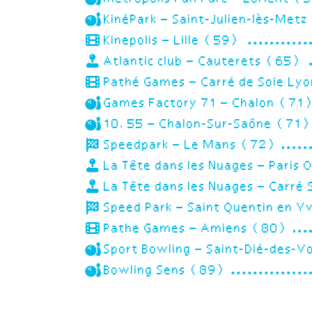
KinéPark – Saint-Julien-lès-Met
Kinepolis – Lille (59)
Atlantic club – Cauterets (65)
Pathé Games – Carré de Soie Ly
Games Factory 71 – Chalon (71
10.55 – Chalon-Sur-Saône (71
Speedpark – Le Mans (72)
La Tête dans les Nuages – Paris
La Tête dans les Nuages – Carré
Speed Park – Saint Quentin en Y
Pathe Games – Amiens (80)
Sport Bowling – Saint-Dié-des-
Bowling Sens (89)