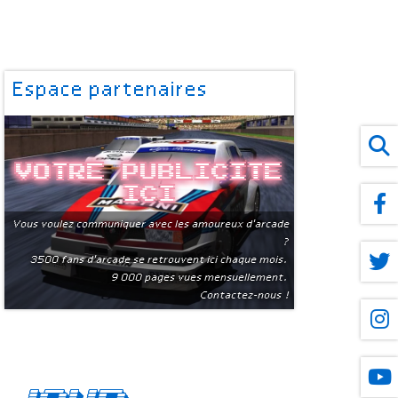
Espace partenaires
Votre publicite
ici
Vous voulez communiquer avec les amoureux d'arcade
?
3500 fans d'arcade se retrouvent ici chaque mois.
9 000 pages vues mensuellement.
Contactez-nous !