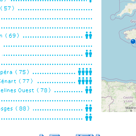
z (57)
on (69)
)
)
 Opéra (75)
 Sénart (77)
velines Ouest (78)
Vosges (88)