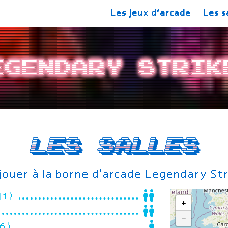
Les jeux d’arcade
Les s
egendary Strik
Les salles
jouer à la borne d'arcade Legendary Str
(31)
+
−
56)