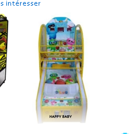
s intéresser
HAPPY BABY