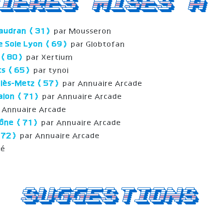
ieres mises a
taudran (31)
par Mousseron
e Soie Lyon (69)
par Globtofan
s (80)
par Xertium
ets (65)
par tynoi
n-lès-Metz (57)
par Annuaire Arcade
halon (71)
par Annuaire Arcade
 Annuaire Arcade
aône (71)
par Annuaire Arcade
(72)
par Annuaire Arcade
mé
Suggestions