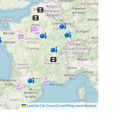
Leaflet
|
©
OpenStreetMap
contributors