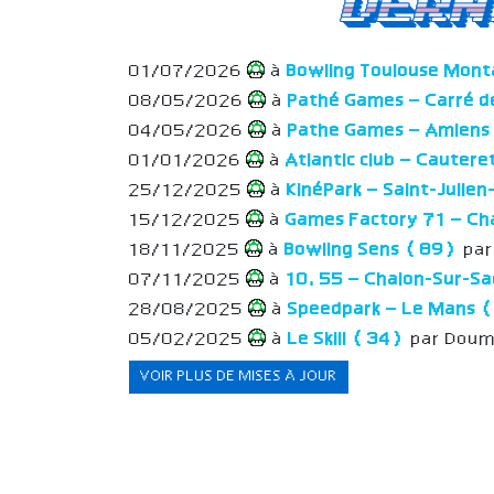
Dern
01/07/2026
à
Bowling Toulouse Mon
08/05/2026
à
Pathé Games – Carré d
04/05/2026
à
Pathe Games – Amien
01/01/2026
à
Atlantic club – Cauter
25/12/2025
à
KinéPark – Saint-Julie
15/12/2025
à
Games Factory 71 – C
18/11/2025
à
Bowling Sens (89)
par
07/11/2025
à
10.55 – Chalon-Sur-S
28/08/2025
à
Speedpark – Le Mans 
05/02/2025
à
Le Skill (34)
par Dou
VOIR PLUS DE MISES À JOUR