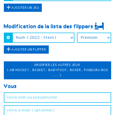
AJOUTER UN JEU
Modification de la liste des flippers
AJOUTER UN FLIPPER
MODIFIER LES AUTRES JEUX
(AIR HOCKEY, BASKET, BABYFOOT, BOXER, PANDORA BOX
...)
Vous