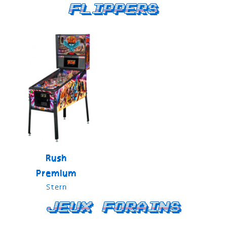
Flippers
Rush
Premium
Stern
Jeux forains