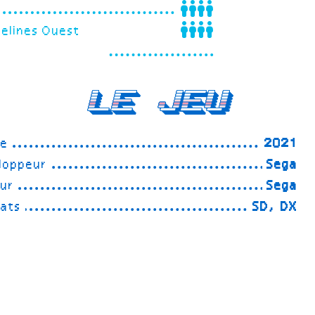
velines Ouest
Le Jeu
ée
2021
loppeur
Sega
eur
Sega
ats
SD, DX