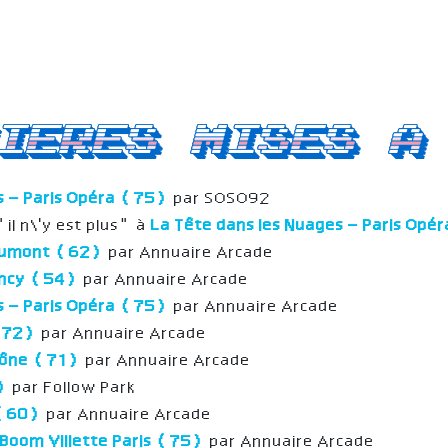
ieres mises a
s – Paris Opéra (75)
par SOSO92
l n\'y est plus" à
La Tête dans les Nuages – Paris Op
aumont (62)
par Annuaire Arcade
Nancy (54)
par Annuaire Arcade
s – Paris Opéra (75)
par Annuaire Arcade
(72)
par Annuaire Arcade
aône (71)
par Annuaire Arcade
9)
par Follow Park
 (60)
par Annuaire Arcade
Boom Villette Paris (75)
par Annuaire Arcade