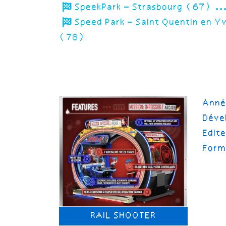
SpeekPark – Strasbourg (67)
Speed Park – Saint Quentin en Y
(78)
Ann
Déve
Edit
Form
RAIL SHOOTER