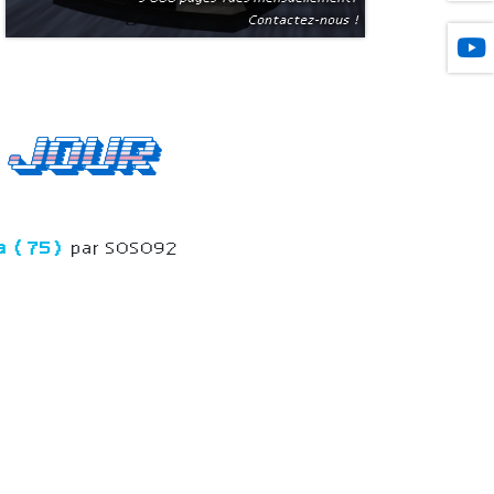
Contactez-nous !
 jour
éra (75)
par SOSO92