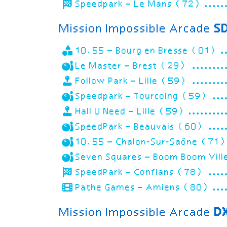
Speedpark – Le Mans (72)
Mission Impossible Arcade
S
10.55 – Bourg en Bresse (01)
Le Master – Brest (29)
Follow Park – Lille (59)
Speedpark – Tourcoing (59)
Hall U Need – Lille (59)
SpeedPark – Beauvais (60)
10.55 – Chalon-Sur-Saône (71
Seven Squares – Boom Boom Vill
SpeedPark – Conflans (78)
Pathe Games – Amiens (80)
Mission Impossible Arcade
D