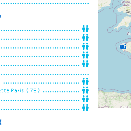
D
)
ette Paris (75)
X