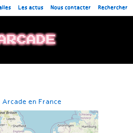
alles
Les actus
Nous contacter
Rechercher
Arcade
e Arcade en France