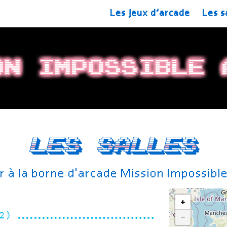
Les jeux d’arcade
Les s
on Impossible 
Les salles
r à la borne d'arcade Mission Impossibl
+
62)
−