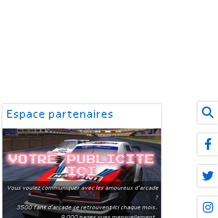
Espace partenaires
Votre publicite
ici
Vous voulez communiquer avec les amoureux d'arcade
?
3500 fans d'arcade se retrouvent ici chaque mois.
9 000 pages vues mensuellement.