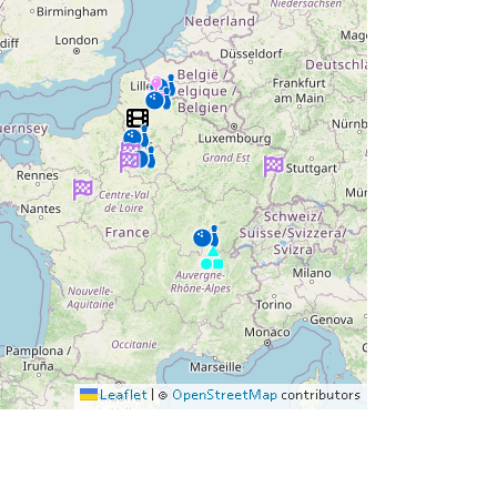
Leaflet
|
©
OpenStreetMap
contributors