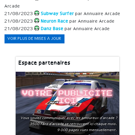
Arcade
21/08/2023
Subway Surfer
par Annuaire Arcade
21/08/2023
Neuron Race
par Annuaire Arcade
21/08/2023
Danz Base
par Annuaire Arcade
VOIR PLUS DE MISES À JOUR
Espace partenaires
Votre publicite
ici
Vous voulez communiquer avec les amoureux d'arcade ?
3500 fans d'arcade se retrouvent ici chaque mois.
9 000 pages vues mensuellement.