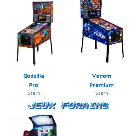
Godzilla
Venom
Pro
Premium
Stern
Stern
Jeux forains