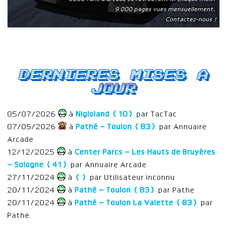
9 000 pages vues mensuellement.
Contactez-nous !
Dernieres mises a
jour
05/07/2026
à
Nigloland (10)
par TacTac
07/05/2026
à
Pathé – Toulon (83)
par Annuaire
Arcade
12/12/2025
à
Center Parcs – Les Hauts de Bruyères
– Sologne (41)
par Annuaire Arcade
27/11/2024
à
()
par Utilisateur inconnu
20/11/2024
à
Pathé – Toulon (83)
par Pathe
20/11/2024
à
Pathé – Toulon La Valette (83)
par
Pathe