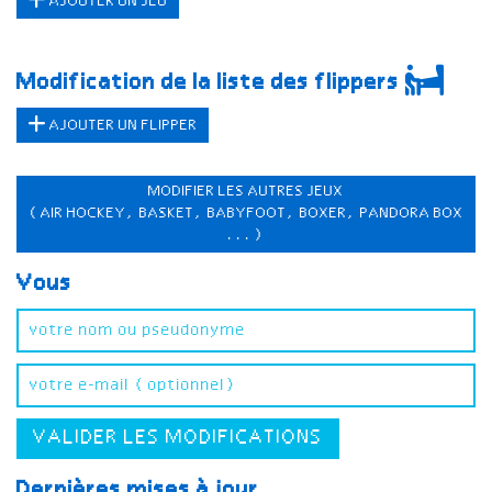
AJOUTER UN JEU
Modification de la liste des flippers
AJOUTER UN FLIPPER
MODIFIER LES AUTRES JEUX
(AIR HOCKEY, BASKET, BABYFOOT, BOXER, PANDORA BOX
...)
Vous
VALIDER LES MODIFICATIONS
Dernières mises à jour