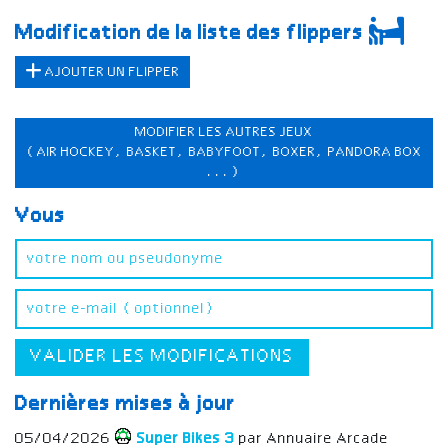
Modification de la liste des flippers
AJOUTER UN FLIPPER
MODIFIER LES AUTRES JEUX
(AIR HOCKEY, BASKET, BABYFOOT, BOXER, PANDORA BOX
...)
Vous
VALIDER LES MODIFICATIONS
Dernières mises à jour
05/04/2026
Super Bikes 3
par Annuaire Arcade