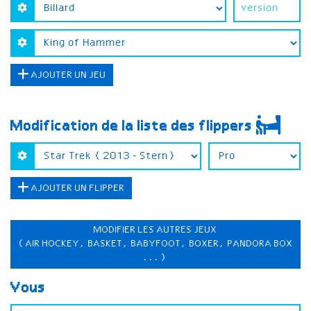
AJOUTER UN JEU
Modification de la liste des flippers
AJOUTER UN FLIPPER
MODIFIER LES AUTRES JEUX
(AIR HOCKEY, BASKET, BABYFOOT, BOXER, PANDORA BOX
...)
Vous