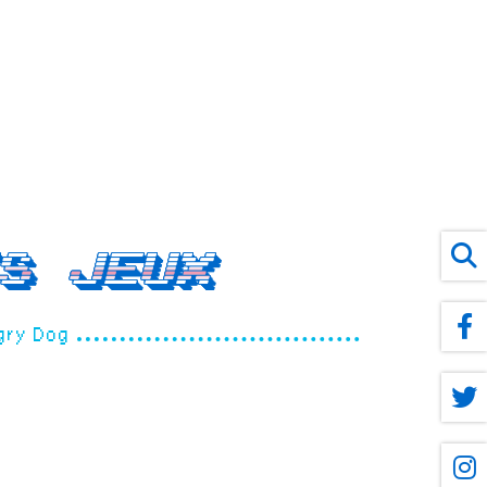
s jeux
gry Dog