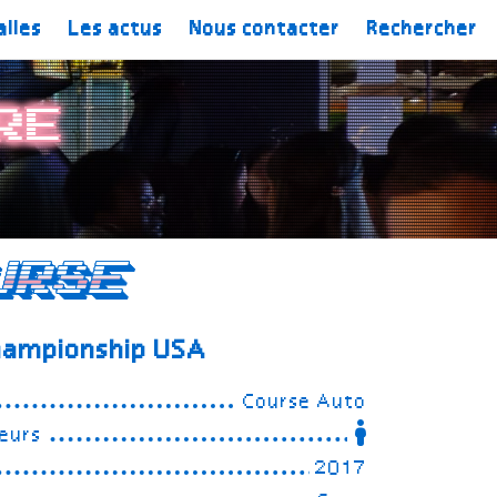
alles
Les actus
Nous contacter
Rechercher
re
urse
hampionship USA
Course Auto
eurs
2017