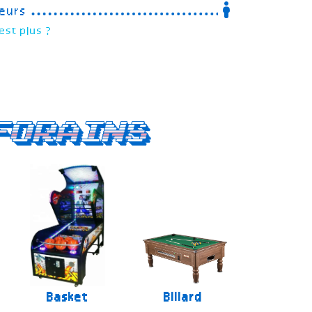
eurs
est plus ?
forains
Basket
Billard