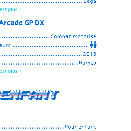
Sega
est plus ?
 Arcade GP DX
Combat motorisé
eurs
2013
Namco
est plus ?
enfant
Pour enfant