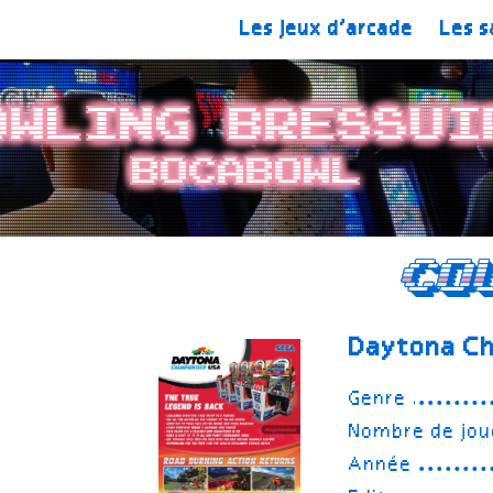
Les jeux d’arcade
Les s
owling Bressui
Bocabowl
Co
Daytona C
Genre
Nombre de jou
Année