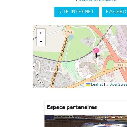
SITE INTERNET
FACEBO
+
−
Leaflet
|
©
OpenStre
Espace partenaires