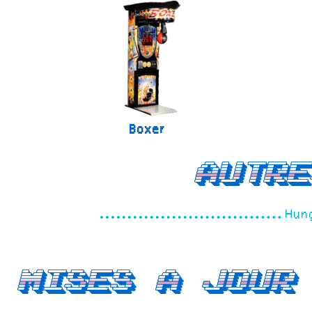
Boxer
Autre
Hun
Mises a jour