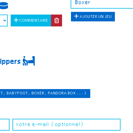
AJOUTER UN JEU
COMMENTAIRE
lippers
ET, BABYFOOT, BOXER, PANDORA BOX ...)