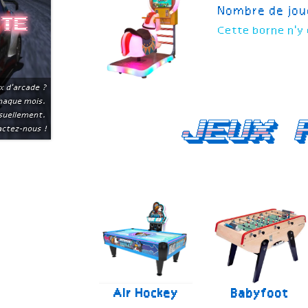
Nombre de jou
ite
Cette borne n'y 
x d'arcade ?
chaque mois.
suellement.
Jeux 
ctez-nous !
Air Hockey
Babyfoot