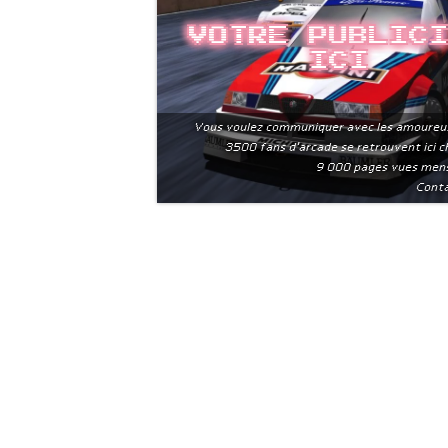
Votre public
ici
Vous voulez communiquer avec les amoureu
3500 fans d'arcade se retrouvent ici 
9 000 pages vues men
Conta