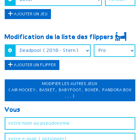
AJOUTER UN JEU
Modification de la liste des flippers
AJOUTER UN FLIPPER
MODIFIER LES AUTRES JEUX
(AIR HOCKEY, BASKET, BABYFOOT, BOXER, PANDORA BOX
...)
Vous