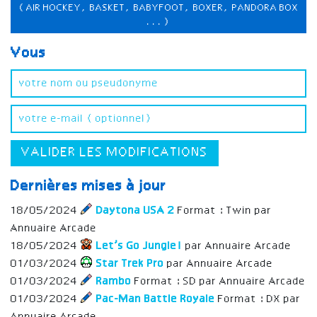
(AIR HOCKEY, BASKET, BABYFOOT, BOXER, PANDORA BOX
...)
Vous
VALIDER LES MODIFICATIONS
Dernières mises à jour
18/05/2024
Daytona USA 2
Format : Twin par
Annuaire Arcade
18/05/2024
Let’s Go Jungle!
par Annuaire Arcade
01/03/2024
Star Trek Pro
par Annuaire Arcade
01/03/2024
Rambo
Format : SD par Annuaire Arcade
01/03/2024
Pac-Man Battle Royale
Format : DX par
Annuaire Arcade