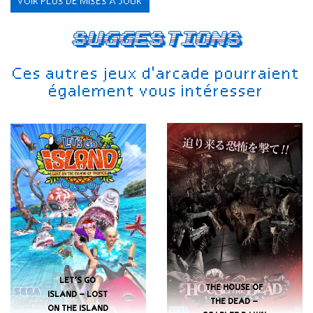
VOIR PLUS DE MISES À JOUR
Suggestions
Ces autres jeux d'arcade pourraient
également vous intéresser
LET’S GO
THE HOUSE OF
ISLAND – LOST
THE DEAD –
ON THE ISLAND