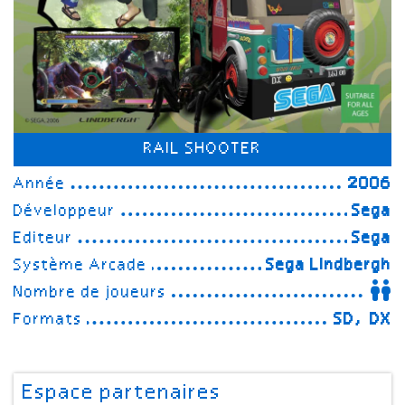
RAIL SHOOTER
Année
2006
Développeur
Sega
Editeur
Sega
Système Arcade
Sega Lindbergh
Nombre de joueurs
Formats
SD, DX
Espace partenaires