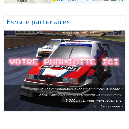
Leaflet
|
©
OpenStreetMap
contributors
Espace partenaires
Votre publicite ici
Vous voulez communiquer avec les amoureux d'arcade ?
3500 fans d'arcade se retrouvent ici chaque mois.
9 000 pages vues mensuellement.
Contactez-nous !