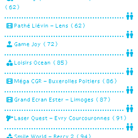
(62)
Pathé Liévin – Lens (62)
Game Joy (72)
Loisirs Ocean (85)
Méga CGR – Buxerolles Poitiers (86)
Grand Ecran Ester – Limoges (87)
Laser Quest – Evry Courcouronnes (91)
Smile World – Bercy 2 (94)