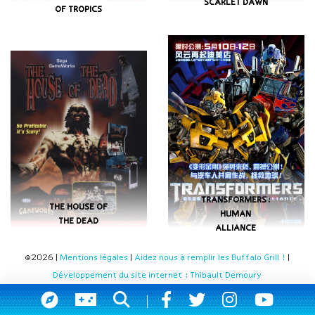
SCARLET DAWN
OF TROPICS
TRANSFORMERS:
THE HOUSE OF
HUMAN
THE DEAD
ALLIANCE
©2026 |
Mentions légales
|
Aidez nous à remplir les Buffalo Grill !
|
Développement du site internet : Thibault Demoury