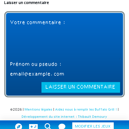
Laisser un commentaire
©2026 |
Mentions légales
|
Aidez nous à remplir les Buffalo Grill !
|
Développement du site internet : Thibault Demoury
MODIFIER LES JEUX