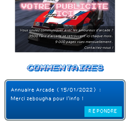
Votre publicite
ici
Vous voulez communiquer avec les amoureux d'arcade ?
3500 fans d'arcade se retrouvent ici chaque mois.
9 000 pages vues mensuellement.
Contactez-nous !
Commentaires
Annuaire Arcade (15/01/2022) :
Merci zebougha pour l'info !
RÉPONDRE