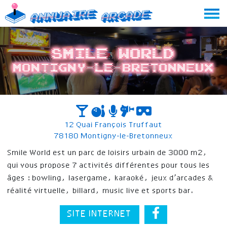
Skip
Annuaire
Arcade
to
content
Smile World
Montigny-le-Bretonneux
12 Quai François Truffaut
78180 Montigny-le-Bretonneux
Smile World est un parc de loisirs urbain de 3000 m2,
qui vous propose 7 activités différentes pour tous les
âges : bowling, lasergame, karaoké, jeux d’arcades &
réalité virtuelle, billard, music live et sports bar.
SITE INTERNET