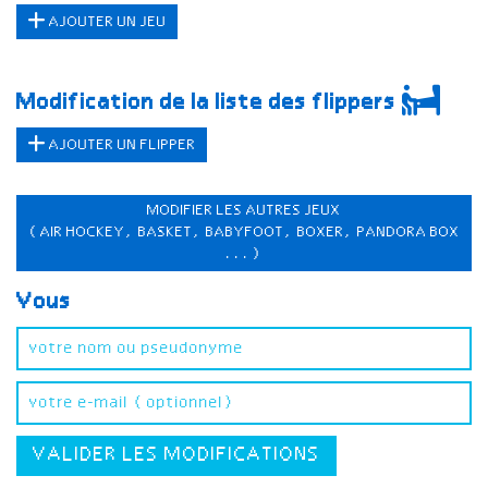
AJOUTER UN JEU
Modification de la liste des flippers
AJOUTER UN FLIPPER
MODIFIER LES AUTRES JEUX
(AIR HOCKEY, BASKET, BABYFOOT, BOXER, PANDORA BOX
...)
Vous
VALIDER LES MODIFICATIONS