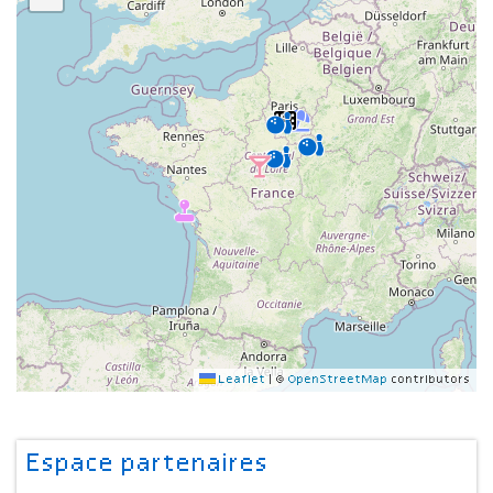
Leaflet
|
©
OpenStreetMap
contributors
Espace partenaires