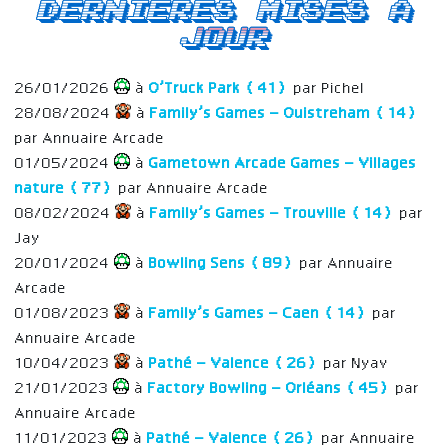
Dernieres mises a
jour
26/01/2026
à
O’Truck Park (41)
par Pichel
28/08/2024
à
Family’s Games – Ouistreham (14)
par Annuaire Arcade
01/05/2024
à
Gametown Arcade Games – Villages
nature (77)
par Annuaire Arcade
08/02/2024
à
Family’s Games – Trouville (14)
par
Jay
20/01/2024
à
Bowling Sens (89)
par Annuaire
Arcade
01/08/2023
à
Family’s Games – Caen (14)
par
Annuaire Arcade
10/04/2023
à
Pathé – Valence (26)
par Nyav
21/01/2023
à
Factory Bowling – Orléans (45)
par
Annuaire Arcade
11/01/2023
à
Pathé – Valence (26)
par Annuaire