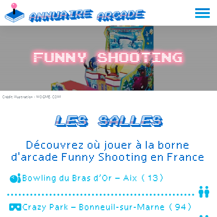
Skip
Annuaire
Arcade
to
content
Funny Shooting
Crédit illustration :
WOGME.COM
Les salles
Découvrez où jouer à la borne
d'arcade Funny Shooting en France
Bowling du Bras d’Or – Aix (13)
Crazy Park – Bonneuil-sur-Marne (94)