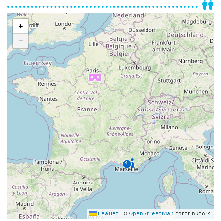
+
−
Leaflet
|
©
OpenStreetMap
contributors