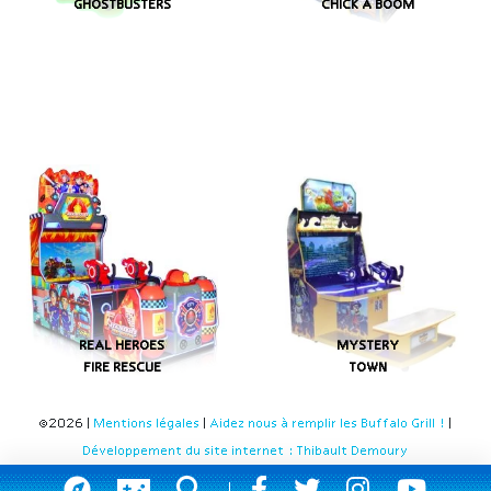
GHOSTBUSTERS
CHICK A BOOM
REAL HEROES
MYSTERY
FIRE RESCUE
TOWN
©2026 |
Mentions légales
|
Aidez nous à remplir les Buffalo Grill !
|
Développement du site internet : Thibault Demoury