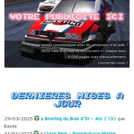
Votre publicite ici
Vous voulez communiquer avec les amoureux d'arcade ?
3500 fans d'arcade se retrouvent ici chaque mois.
9 000 pages vues mensuellement.
Contactez-nous !
Dernieres mises a
jour
29/03/2025
à
Bowling du Bras d’Or – Aix (13)
par
Basile