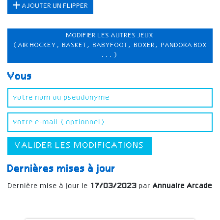
AJOUTER UN FLIPPER
MODIFIER LES AUTRES JEUX
(AIR HOCKEY, BASKET, BABYFOOT, BOXER, PANDORA BOX
...)
Vous
VALIDER LES MODIFICATIONS
Dernières mises à jour
Dernière mise à jour le
17/03/2023
par
Annuaire Arcade