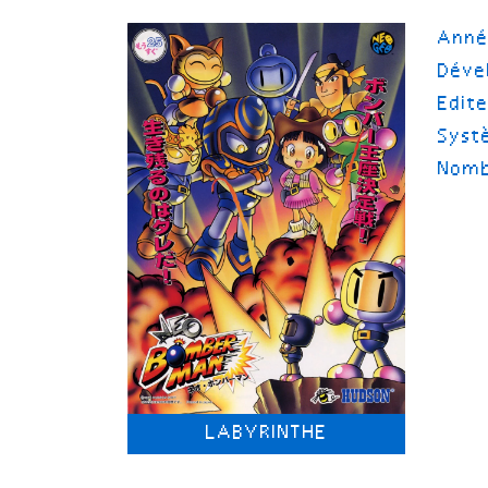
Ann
Déve
Edit
Syst
Nomb
LABYRINTHE