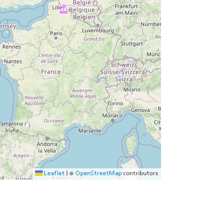
Leaflet
|
©
OpenStreetMap
contributors