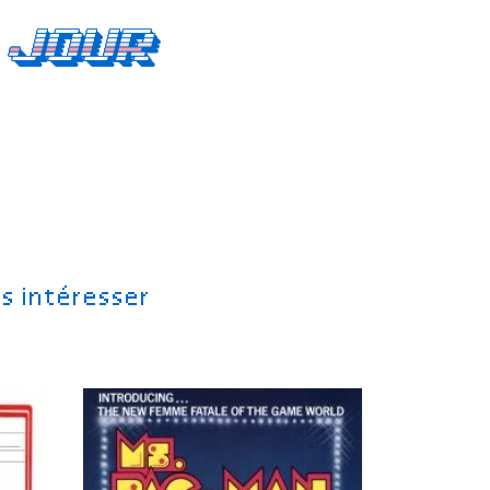
 jour
s intéresser