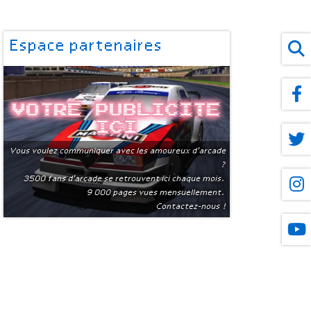
Espace partenaires
Votre publicite
ici
Vous voulez communiquer avec les amoureux d'arcade
?
3500 fans d'arcade se retrouvent ici chaque mois.
9 000 pages vues mensuellement.
Contactez-nous !