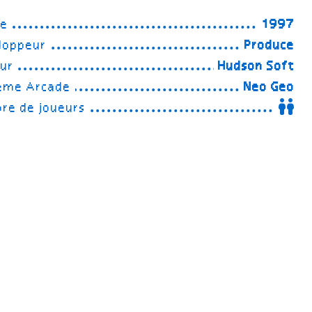
ée
1997
loppeur
Produce
eur
Hudson Soft
ème Arcade
Neo Geo
re de joueurs