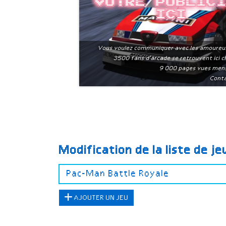
Votre public
ici
Vous voulez communiquer avec les amoureu
3500 fans d'arcade se retrouvent ici 
9 000 pages vues men
Conta
Modification de la liste de j
AJOUTER UN JEU