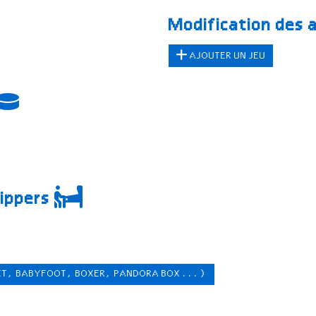
Modification des 
AJOUTER UN JEU
lippers
ET, BABYFOOT, BOXER, PANDORA BOX ...)