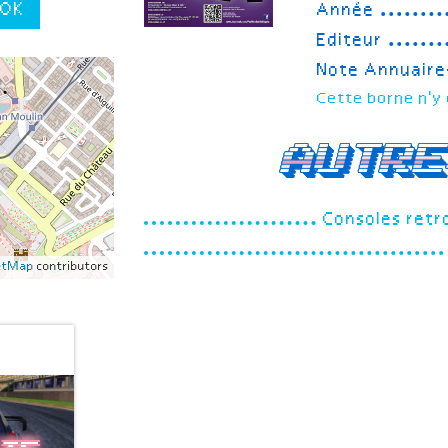
OK
Année
Editeur
Note Annuair
Cette borne n'y 
Autre
Consoles retr
etMap
contributors