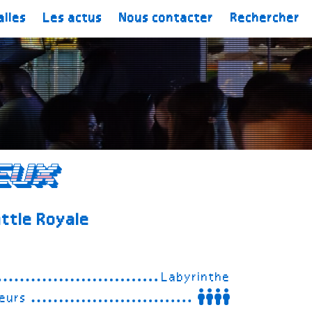
alles
Les actus
Nous contacter
Rechercher
eux
ttle Royale
Labyrinthe
eurs