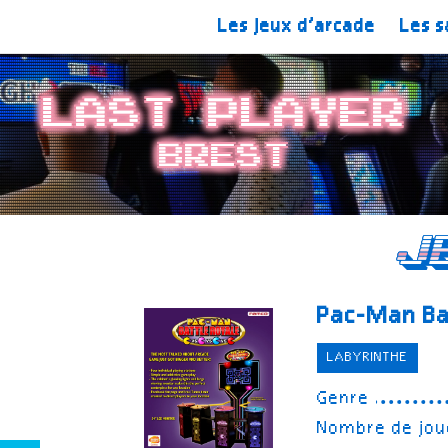
Les jeux d’arcade
Les s
Last player
Brest
J
Pac-Man Ba
LABYRINTHE
Genre
Nombre de jou