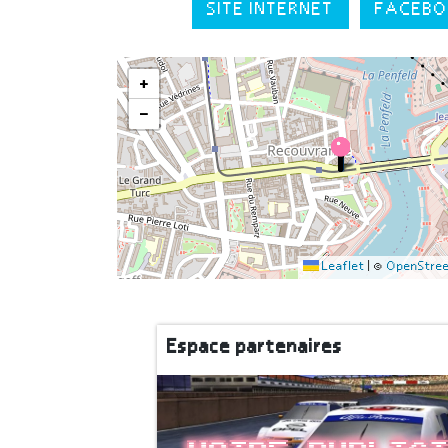
SITE INTERNET
FACEBO
+
−
Leaflet
|
©
OpenStre
Espace partenaires