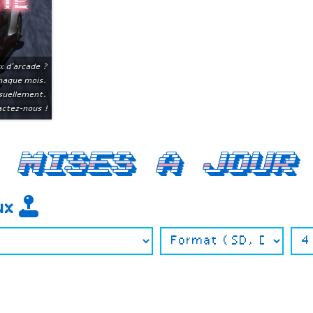
ite
x d'arcade ?
chaque mois.
suellement.
ctez-nous !
Mises a jour
eux