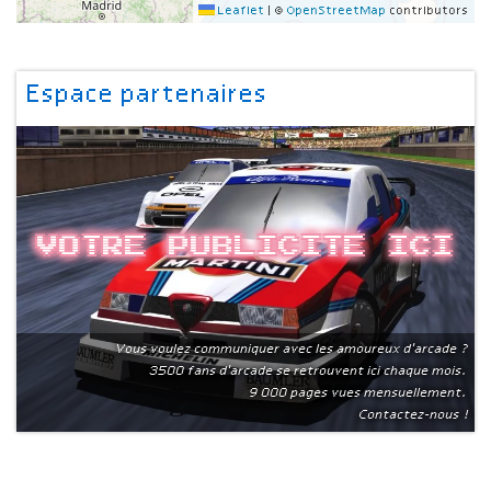
Leaflet
|
©
OpenStreetMap
contributors
Espace partenaires
Votre publicite ici
Vous voulez communiquer avec les amoureux d'arcade ?
3500 fans d'arcade se retrouvent ici chaque mois.
9 000 pages vues mensuellement.
Contactez-nous !