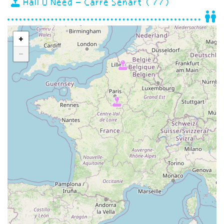
Hall U Need – Carré Sénart (77)
+
−