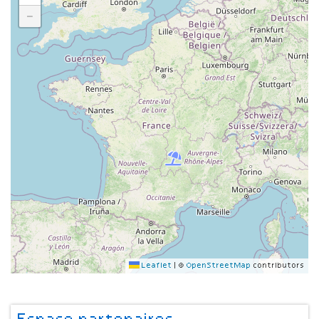
−
Leaflet
|
©
OpenStreetMap
contributors