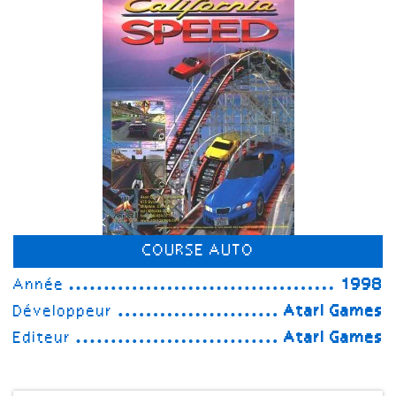
COURSE AUTO
Année
1998
Développeur
Atari Games
Editeur
Atari Games