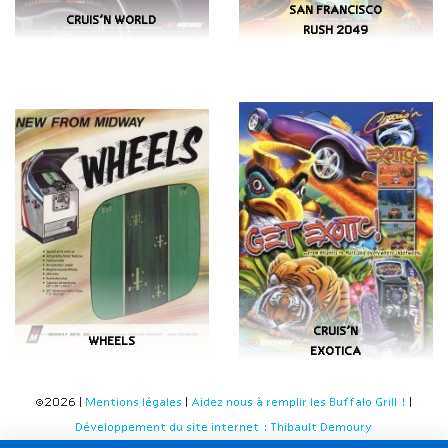
SAN FRANCISCO
CRUIS’N WORLD
RUSH 2049
CRUIS’N
WHEELS
EXOTICA
©2026 |
Mentions légales
|
Aidez nous à remplir les Buffalo Grill !
|
Développement du site internet : Thibault Demoury