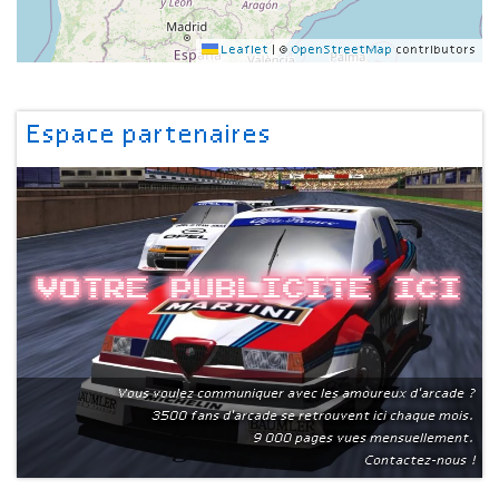
Leaflet
|
©
OpenStreetMap
contributors
Espace partenaires
Votre publicite ici
Vous voulez communiquer avec les amoureux d'arcade ?
3500 fans d'arcade se retrouvent ici chaque mois.
9 000 pages vues mensuellement.
Contactez-nous !