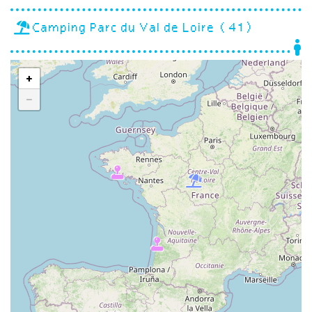
Camping Parc du Val de Loire (41)
+
−