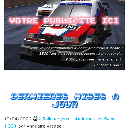
Votre publicite ici
Vous voulez communiquer avec les amoureux d'arcade ?
3500 fans d'arcade se retrouvent ici chaque mois.
9 000 pages vues mensuellement.
Contactez-nous !
Dernieres mises a
jour
10/04/2026
à
Salle de jeux – Andernos-les-Bains
(33)
par Annuaire Arcade