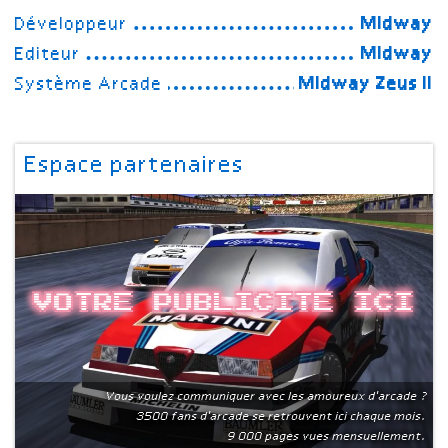
Développeur
Midway
Editeur
Midway
Système Arcade
Midway Zeus II
Espace partenaires
Votre publicite ici
Vous voulez communiquer avec les amoureux d'arcade ?
3500 fans d'arcade se retrouvent ici chaque mois.
9 000 pages vues mensuellement.