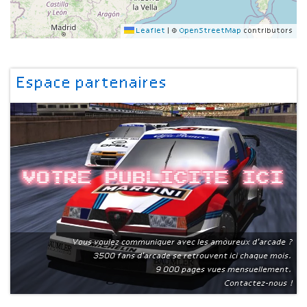
Leaflet
|
©
OpenStreetMap
contributors
Espace partenaires
Votre publicite ici
Vous voulez communiquer avec les amoureux d'arcade ?
3500 fans d'arcade se retrouvent ici chaque mois.
9 000 pages vues mensuellement.
Contactez-nous !