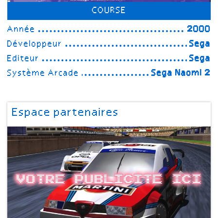
COURSE
Année
2000
Développeur
Sega
Editeur
Sega
Système Arcade
Sega Naomi 2
Espace partenaires
Votre publicite ici