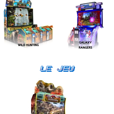
GALAXY
WILD HUNTING
RANGERS
Le Jeu