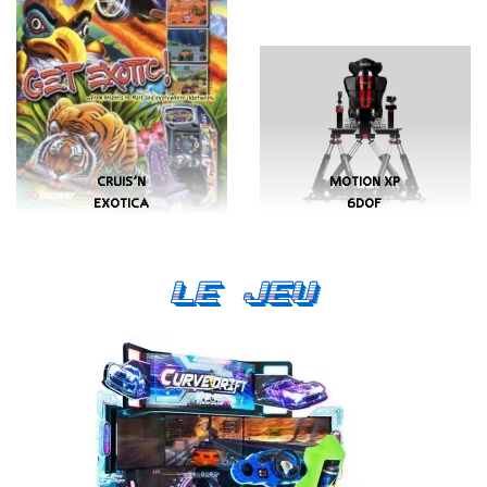
CRUIS’N
MOTION XP
EXOTICA
6DOF
Le Jeu