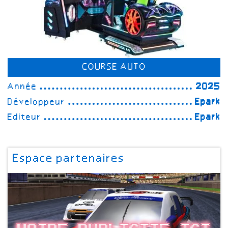
COURSE AUTO
Année
2025
Développeur
Epark
Editeur
Epark
Espace partenaires