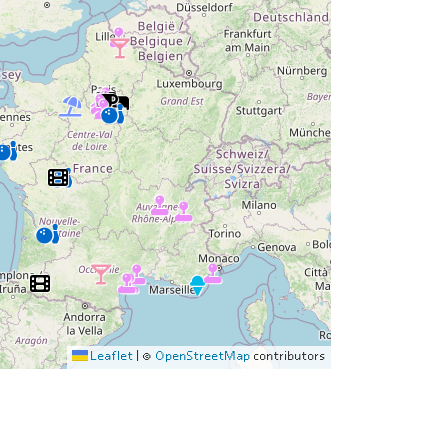
Leaflet
|
©
OpenStreetMap
contributors