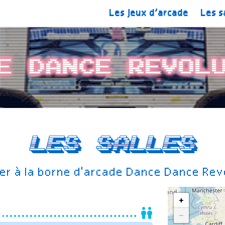
Les jeux d’arcade
Les s
e Dance Revol
Les salles
er à la borne d'arcade Dance Dance Rev
+
−