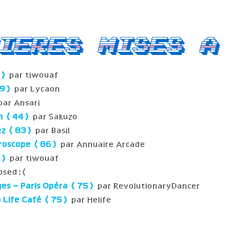
ieres mises a
4)
par tiwouaf
69)
par Lycaon
par Ansari
on (44)
par Sakuzo
pez (83)
par Basil
uroscope (86)
par Annuaire Arcade
4)
par tiwouaf
losed:(
ges – Paris Opéra (75)
par RevolutionaryDancer
 Life Café (75)
par Helife