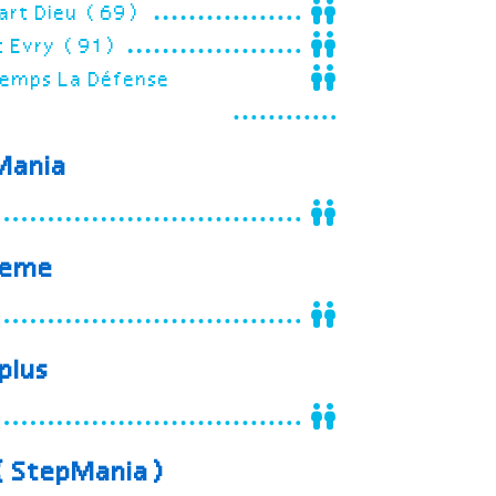
Part Dieu (69)
ot Evry (91)
 Temps La Défense
Mania
reme
plus
 (StepMania)