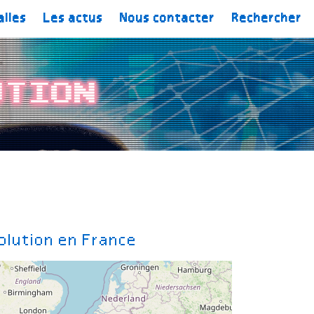
alles
Les actus
Nous contacter
Rechercher
ution
olution en France