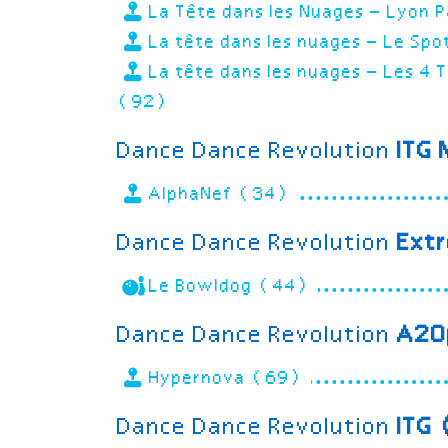
La Tête dans les Nuages – Lyon 
La tête dans les nuages – Le Sp
La tête dans les nuages – Les 4
(92)
Dance Dance Revolution
ITG 
AlphaNef (34)
Dance Dance Revolution
Ext
Le Bowldog (44)
Dance Dance Revolution
A20
Hypernova (69)
Dance Dance Revolution
ITG