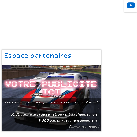
Espace partenaires
Votre publicite
ici
Vous voulez communiquer avec les amoureux d'arcade
?
3500 fans d'arcade se retrouvent ici chaque mois.
9 000 pages vues mensuellement.
Contactez-nous !