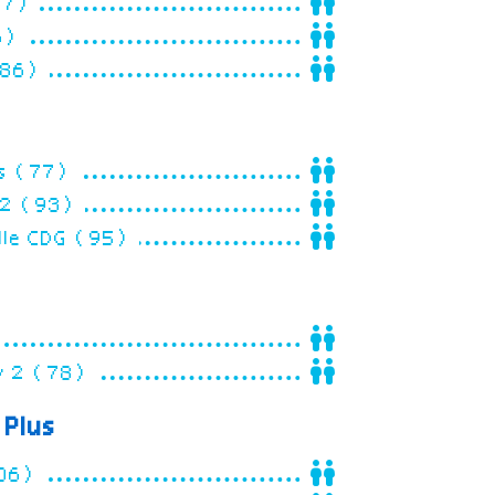
(77)
6)
 (86)
ris (77)
y 2 (93)
ille CDG (95)
zy 2 (78)
Plus
(06)