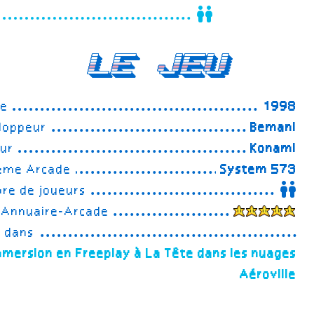
Le Jeu
ée
1998
loppeur
Bemani
eur
Konami
ème Arcade
System 573
re de joueurs
 Annuaire-Arcade
e dans
mmersion en Freeplay à La Tête dans les nuages
Aéroville