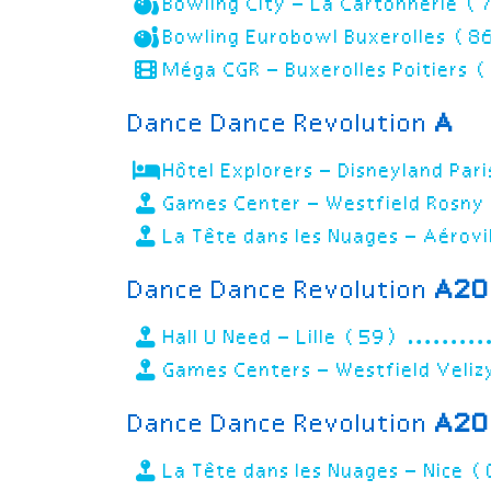
Bowling City – La Cartonnerie 
Bowling Eurobowl Buxerolles (8
Méga CGR – Buxerolles Poitiers
Dance Dance Revolution
A
Hôtel Explorers – Disneyland Pa
Games Center – Westfield Rosn
La Tête dans les Nuages – Aérov
Dance Dance Revolution
A20
Hall U Need – Lille (59)
Games Centers – Westfield Veli
Dance Dance Revolution
A20 
La Tête dans les Nuages – Nice 