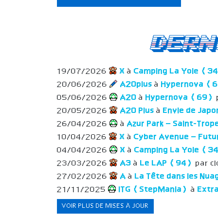
Dern
19/07/2026
X
à
Camping La Yole (3
20/06/2026
A20plus
à
Hypernova (
05/06/2026
A20
à
Hypernova (69)
20/05/2026
A20 Plus
à
Envie de Jap
26/04/2026
à
Azur Park – Saint-Tro
10/04/2026
X
à
Cyber Avenue – Fut
04/04/2026
X
à
Camping La Yole (3
23/03/2026
A3
à
Le LAP (94)
par c
27/02/2026
A
à
La Tête dans les Nua
21/11/2025
ITG (StepMania)
à
Extra
VOIR PLUS DE MISES À JOUR