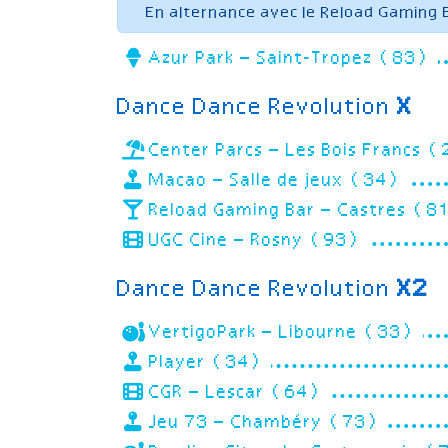
En alternance avec le Reload Gaming 
Azur Park – Saint-Tropez (83)
Dance Dance Revolution
X
Center Parcs – Les Bois Francs 
Macao – Salle de jeux (34)
Reload Gaming Bar – Castres (8
UGC Cine – Rosny (93)
Dance Dance Revolution
X2
VertigoPark – Libourne (33)
Player (34)
CGR – Lescar (64)
Jeu 73 – Chambéry (73)