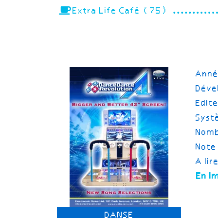
Extra Life Café (75)
Ann
Déve
Edit
Syst
Nomb
Note
A lir
En i
DANSE