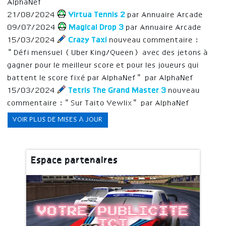
AlphaNef
21/08/2024
Virtua Tennis 2
par Annuaire Arcade
09/07/2024
Magical Drop 3
par Annuaire Arcade
15/03/2024
Crazy Taxi
nouveau commentaire :
"Défi mensuel (Uber King/Queen) avec des jetons à
gagner pour le meilleur score et pour les joueurs qui
battent le score fixé par AlphaNef" par AlphaNef
15/03/2024
Tetris The Grand Master 3
nouveau
commentaire : "Sur Taito Vewlix" par AlphaNef
VOIR PLUS DE MISES À JOUR
Espace partenaires
Votre publicite
ici