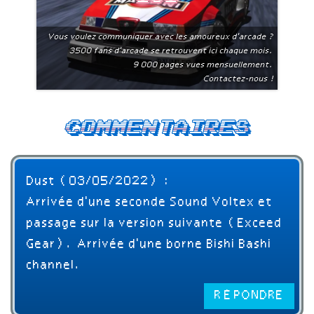
Vous voulez communiquer avec les amoureux d'arcade ?
3500 fans d'arcade se retrouvent ici chaque mois.
9 000 pages vues mensuellement.
Contactez-nous !
Commentaires
Dust (03/05/2022) :
Arrivée d'une seconde Sound Voltex et
passage sur la version suivante (Exceed
Gear). Arrivée d'une borne Bishi Bashi
channel.
RÉPONDRE