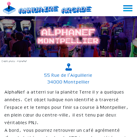
Skip
Annuaire
Arcade
to
content
AlphaNef
Montpellier
Crédit photo : AlphaNef
55 Rue de l'Aiguillerie
34000 Montpellier
AlphaNef a atterri sur la planète Terre il y a quelques
années. Cet objet ludique non identifié a traversé
l'espace et le temps pour finir sa course à Montpellier,
en plein cœur du centre-ville, il est tenu par deux
véritables PNJ.
A bord, vous pourrez retrouver un café agrémenté