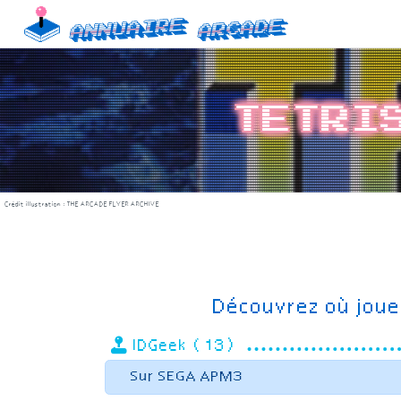
Skip
Annuaire
Arcade
to
content
Tetri
Crédit illustration :
THE ARCADE FLYER ARCHIVE
Découvrez où joue
IDGeek (13)
Sur SEGA APM3