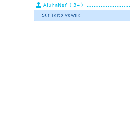
AlphaNef (34)
Sur Taito Vewlix