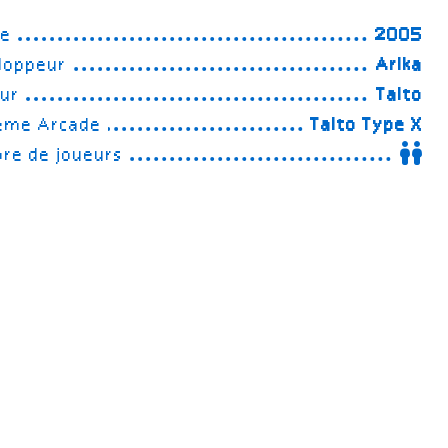
ée
2005
loppeur
Arika
eur
Taito
ème Arcade
Taito Type X
re de joueurs