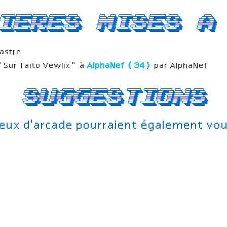
ieres mises a
astre
"Sur Taito Vewlix" à
AlphaNef (34)
par AlphaNef
Suggestions
jeux d'arcade pourraient également vou