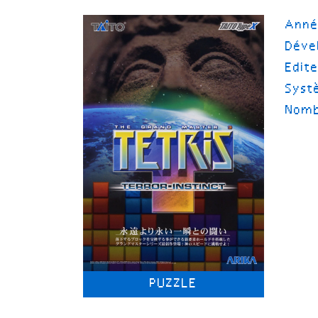
Ann
Déve
Edit
Syst
Nomb
PUZZLE