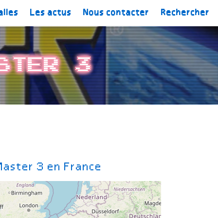
alles
Les actus
Nous contacter
Rechercher
ster 3
Master 3 en France