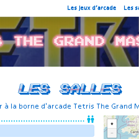
Les jeux d’arcade
Les s
s The Grand Ma
Les salles
r à la borne d'arcade Tetris The Grand 
+
−