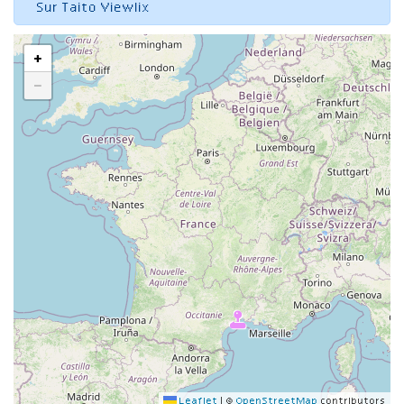
Sur Taito Viewlix
+
−
Leaflet
|
©
OpenStreetMap
contributors