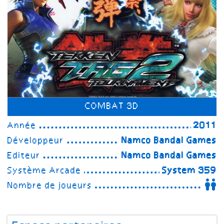
COMBAT 3D
Année
2011
Développeur
Namco Bandai Games
Editeur
Namco Bandai Games
Système Arcade
System 359
Nombre de joueurs