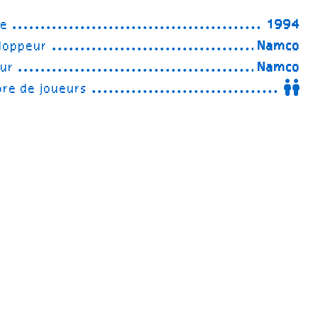
ée
1994
loppeur
Namco
eur
Namco
re de joueurs