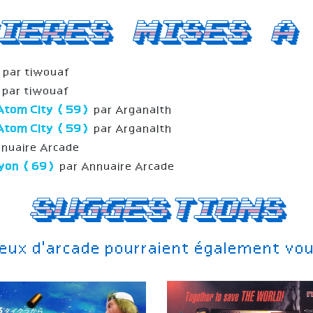
ieres mises a
)
par tiwouaf
par tiwouaf
Atom City (59)
par Arganalth
Atom City (59)
par Arganalth
nuaire Arcade
 Lyon (69)
par Annuaire Arcade
Suggestions
jeux d'arcade pourraient également vou