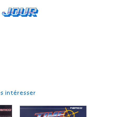
 jour
s intéresser