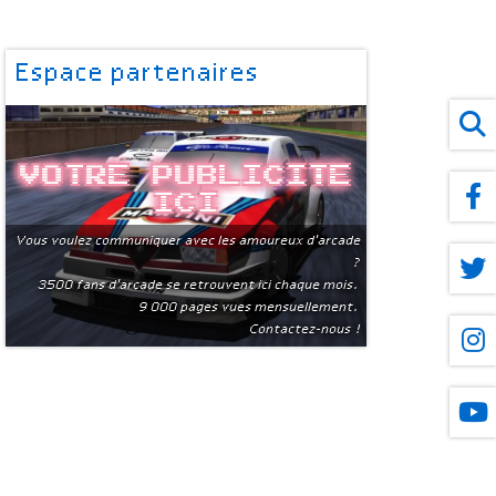
Espace partenaires
Votre publicite
ici
Vous voulez communiquer avec les amoureux d'arcade
?
3500 fans d'arcade se retrouvent ici chaque mois.
9 000 pages vues mensuellement.
Contactez-nous !