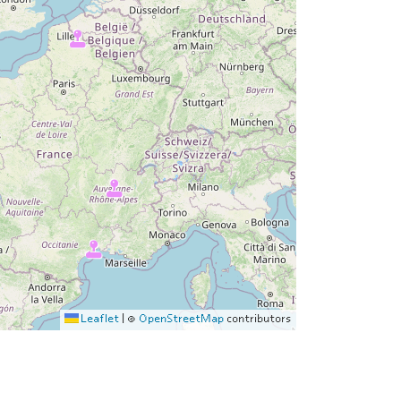
Leaflet
|
©
OpenStreetMap
contributors