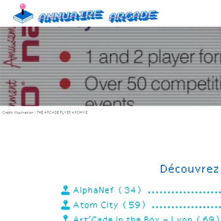
Skip
Annuaire
Arcade
to
content
Crédit illustration :
THE ARCADE FLYER ARCHIVE
Découvrez 
AlphaNef (34)
Atom City (59)
Art’Cade in the Box – Lyon (69