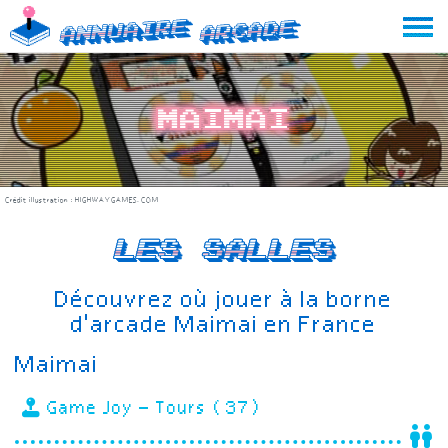
Skip
Annuaire
Arcade
to
content
Maimai
Crédit illustration :
HIGHWAYGAMES.COM
Les salles
Découvrez où jouer à la borne
d'arcade Maimai en France
Maimai
Game Joy – Tours (37)