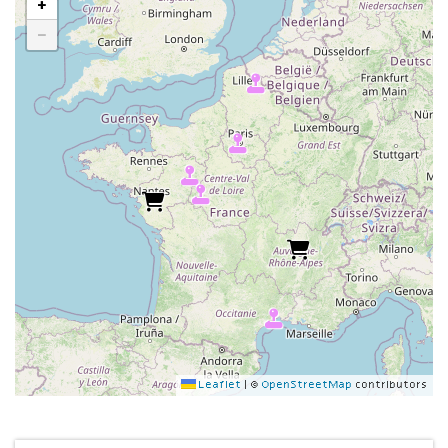
+
−
Leaflet
|
©
OpenStreetMap
contributors