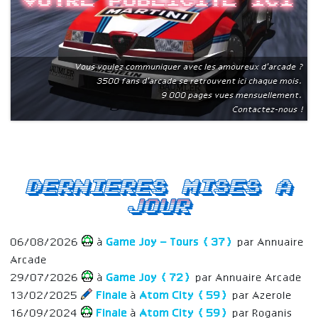
Votre publicite ici
Vous voulez communiquer avec les amoureux d'arcade ?
3500 fans d'arcade se retrouvent ici chaque mois.
9 000 pages vues mensuellement.
Contactez-nous !
Dernieres mises a
jour
06/08/2026
à
Game Joy – Tours (37)
par Annuaire
Arcade
29/07/2026
à
Game Joy (72)
par Annuaire Arcade
13/02/2025
Finale
à
Atom City (59)
par Azerole
16/09/2024
Finale
à
Atom City (59)
par Roganis