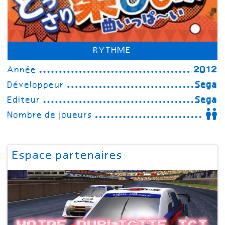
RYTHME
Année
2012
Développeur
Sega
Editeur
Sega
Nombre de joueurs
Espace partenaires