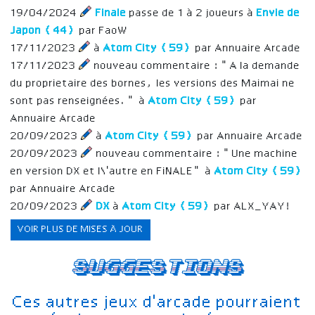
19/04/2024
Finale
passe de 1 à 2 joueurs à
Envie de
Japon (44)
par FaoW
17/11/2023
à
Atom City (59)
par Annuaire Arcade
17/11/2023
nouveau commentaire : "A la demande
du proprietaire des bornes, les versions des Maimai ne
sont pas renseignées." à
Atom City (59)
par
Annuaire Arcade
20/09/2023
à
Atom City (59)
par Annuaire Arcade
20/09/2023
nouveau commentaire : "Une machine
en version DX et l\'autre en FiNALE" à
Atom City (59)
par Annuaire Arcade
20/09/2023
DX
à
Atom City (59)
par ALX_YAY!
VOIR PLUS DE MISES À JOUR
Suggestions
Ces autres jeux d'arcade pourraient