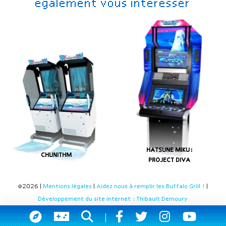
également vous intéresser
HATSUNE MIKU:
CHUNITHM
PROJECT DIVA
©2026 |
Mentions légales
|
Aidez nous à remplir les Buffalo Grill !
|
Développement du site internet : Thibault Demoury