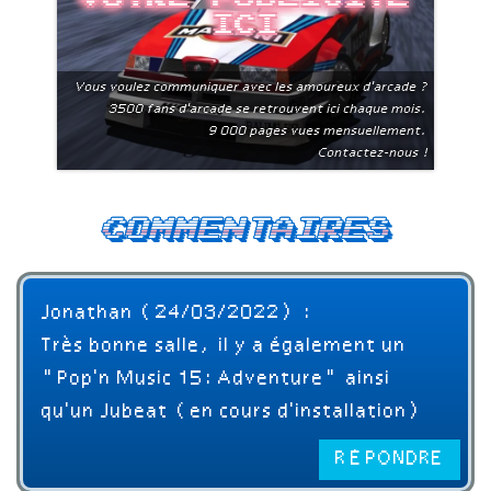
ici
Vous voulez communiquer avec les amoureux d'arcade ?
3500 fans d'arcade se retrouvent ici chaque mois.
9 000 pages vues mensuellement.
Contactez-nous !
Commentaires
Jonathan (24/03/2022) :
Très bonne salle, il y a également un
"Pop'n Music 15: Adventure" ainsi
qu'un Jubeat (en cours d'installation)
RÉPONDRE