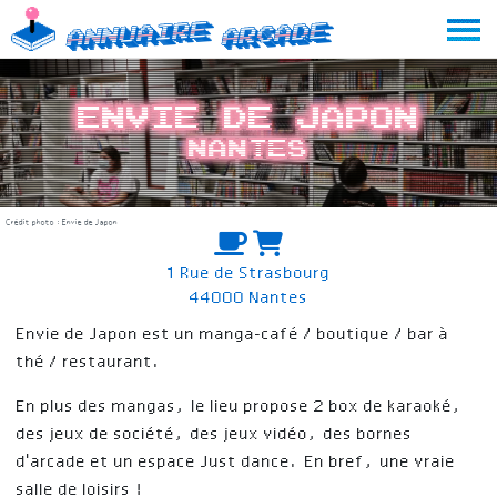
Skip
Annuaire
Arcade
to
content
Envie de Japon
Nantes
Crédit photo : Envie de Japon
1 Rue de Strasbourg
44000 Nantes
Envie de Japon est un manga-café / boutique / bar à
thé / restaurant.
En plus des mangas, le lieu propose 2 box de karaoké,
des jeux de société, des jeux vidéo, des bornes
d'arcade et un espace Just dance. En bref, une vraie
salle de loisirs !