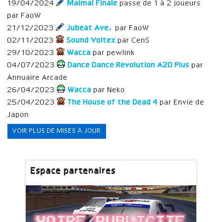
19/04/2024
Maimai Finale
passe de 1 à 2 joueurs
par FaoW
21/12/2023
Jubeat Ave.
par FaoW
02/11/2023
Sound Voltex
par CenS
29/10/2023
Wacca
par pewlink
04/07/2023
Dance Dance Revolution A20 Plus
par
Annuaire Arcade
26/04/2023
Wacca
par Neko
25/04/2023
The House of the Dead 4
par Envie de
Japon
VOIR PLUS DE MISES À JOUR
Espace partenaires
Votre publicite