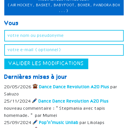
(AIR HOCKEY, BASKET, BABYFOOT, BOXER, PANDORA BOX
...)
Vous
VALIDER LES MODIFICATIONS
Dernières mises à jour
20/05/2026
Dance Dance Revolution A20 Plus
par
Sakuzo
25/11/2024
Dance Dance Revolution A20 Plus
nouveau commentaire : "Stepmania avec tapis
homemade." par Mumei
25/09/2024
Pop’n’music Unilab
par Likolaps