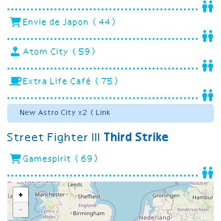
Envie de Japon (44)
Atom City (59)
Extra Life Café (75)
New Astro City x2 (Link
Street Fighter III
Third Strike
Gamespirit (69)
+
−