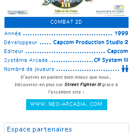
COMBAT 2D
Année
1999
Développeur
Capcom Production Studio 2
Editeur
Capcom
Système Arcade
CP System III
Nombre de joueurs
D'autres en parlent bien mieux que nous,
Découvrez-en plus sur
Street Fighter III
grace à
l'excellent site :
WWW.NEO-ARCADIA.COM
Espace partenaires