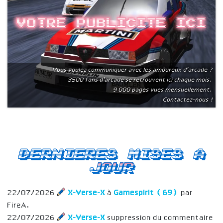
Votre publicite ici
Vous voulez communiquer avec les amoureux d'arcade ?
3500 fans d'arcade se retrouvent ici chaque mois.
9 000 pages vues mensuellement.
Contactez-nous !
Dernieres mises a
jour
22/07/2026
X-Verse-X
à
Gamespirit (69)
par
FireA.
22/07/2026
X-Verse-X
suppression du commentaire