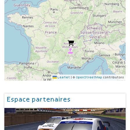
Leaflet
|
©
OpenStreetMap
contributors
Espace partenaires