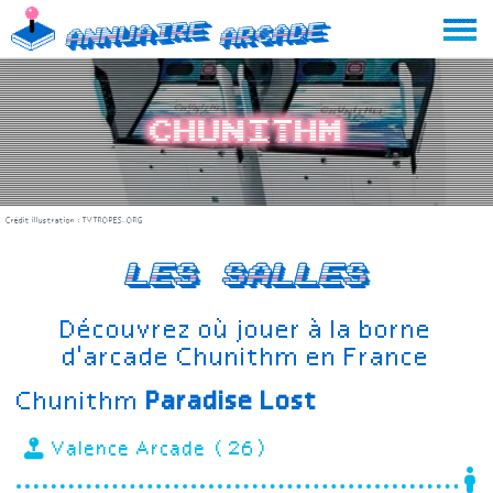
Skip
Annuaire
Arcade
to
content
Chunithm
Crédit illustration :
TVTROPES.ORG
Les salles
Découvrez où jouer à la borne
d'arcade Chunithm en France
Chunithm
Paradise Lost
Valence Arcade (26)