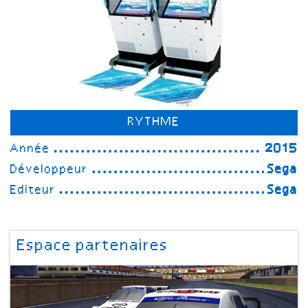
RYTHME
Année
2015
Développeur
Sega
Editeur
Sega
Espace partenaires